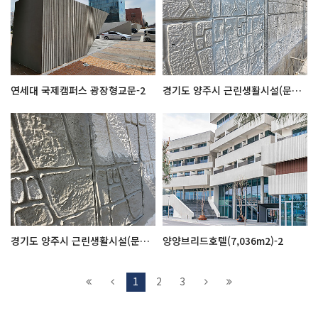
연세대 국제캠퍼스 광장형교문-2
경기도 양주시 근린생활시설(문양찍기작업-1)
경기도 양주시 근린생활시설(문양찍기작업-2)
양양브리드호텔(7,036m2)-2
1
2
3