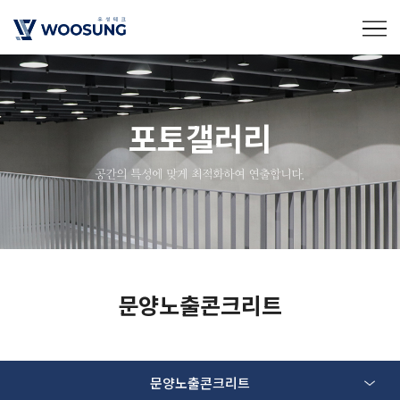
포토갤러리
공간의 특성에 맞게 최적화하여 연출합니다.
문양노출콘크리트
문양노출콘크리트