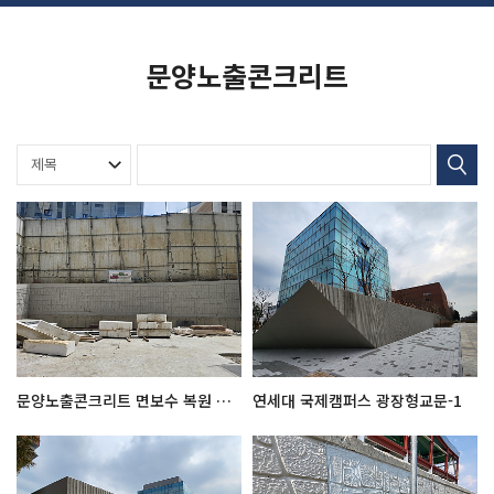
문양노출콘크리트
문양노출콘크리트 면보수 복원 시공전후
연세대 국제캠퍼스 광장형교문-1