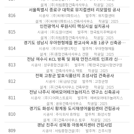
설계 : (주)희림종합건축사사무소
착공일 : 2025
서울특별시 종로구 대학로 뮤지컬센터 리모델링 공사
816
시공사 : (주)씨에이파트너스
발주처 : 뮤지컬센터
설계 : (주)씨에이파트너스건축사사무소
착공일 : 2025
인천광역시 루원시티 핵심시설 설치공사​
815
시공사 : (주)도원이엔씨
발주처 : 한국토지주택공사
설계 : (주)희림종합건축사사무소
착공일 : 2025
경기도 성남시 우아한형제들 판교사옥 A동 1공구 신축공…
814
시공사 : (주)미우앤디자인
발주처 : 우아한형제들
설계 : (주)종합건축사사무소 건원
착공일 : 2025
전남 여수시 KCL 방폭 및 화재 안전스마트 인프라 신…
813
시공사 : 성우종합건설(주)
발주처 : (재)한국건설시험연구원
설계 : 건축사사무소 맥토
착공일 : 2025
전북 고창군 발효식품단지 조성사업 건축공사
812
시공사 : (유)금당건설
발주처 : 고창군청
설계 : (주)건축사사무소 건축무한
착공일 : 2025
전남 나주시 에버모어테크놀러지스 연구소 신축공사
811
시공사 : (주)디어퍼스트로피
발주처 : 에버모어테크놀러지스
설계 : 공유건축사사무소
착공일 : 2025
경기도 화성시 황계동 도시재생어울림센터 건립공사
810
시공사 : 주식회사 휴하임
발주처 : 화성시청
설계 : (주)건축사사무소 토우
착공일 : 2025
경남 진주시 성북동 아동복지센터 건립사업
809
시공사 : 서림종합건설(주)
발주처 : 진주시청