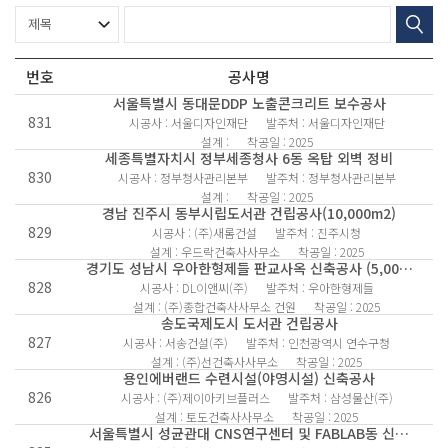
번호
공사명
서울특별시 동대문DDP 노출콘크리트 보수공사
831
시공사 : 서울디자인재단
발주처 : 서울디자인재단
설계 :
착공일 : 2025
세종특별자치시 정부세종청사 6동 옥탑 외벽 정비
830
시공사 : 정부청사관리본부
발주처 : 정부청사관리본부
설계 :
착공일 : 2025
경남 진주시 동부시립도서관 건립공사(10,000m2)
829
시공사 : (주)새롬건설
발주처 : 진주시청
설계 : 우드락건축사사무소
착공일 : 2025
경기도 성남시 우아한형제들 판교사옥 신축공사 (5,00…
828
시공사 : DL이앤씨(주)
발주처 : 우아한형제들
설계 : (주)종합건축사사무소 건원
착공일 : 2025
송도국제도시 도서관 건립공사
827
시공사 : 서송건설(주)
발주처 : 인천광역시 연수구청
설계 : (주)선건축사사무소
착공일 : 2025
용인에버랜드 수련시설(야영시설) 신축공사
826
시공사 : (주)제이아키브플러스
발주처 : 삼성물산(주)
설계 : 토도건축사사무소
착공일 : 2025
서울특별시 성균관대 CNS연구센터 및 FABLAB동 신…