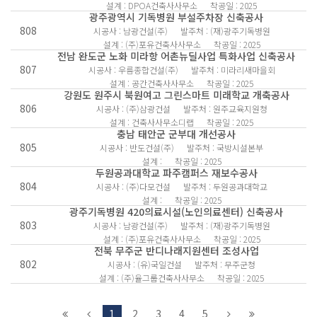
설계 : DPOA건축사사무소
착공일 : 2025
광주광역시 기독병원 부설주차장 신축공사
808
시공사 : 남광건설(주)
발주처 : (재)광주기독병원
설계 : (주)포유건축사사무소
착공일 : 2025
전남 완도군 노화 미라항 어촌뉴딜사업 특화사업 신축공사
807
시공사 : 우름종합건설(주)
발주처 : 미라리새마을회
설계 : 공간건축사사무소
착공일 : 2025
강원도 원주시 북원여고 그린스마트 미래학교 개축공사
806
시공사 : (주)삼광건설
발주처 : 원주교육지원청
설계 : 건축사사무소디랩
착공일 : 2025
충남 태안군 군부대 개선공사
805
시공사 : 반도건설(주)
발주처 : 국방시설본부
설계 :
착공일 : 2025
두원공과대학교 파주캠퍼스 재보수공사
804
시공사 : (주)다모건설
발주처 : 두원공과대학교
설계 :
착공일 : 2025
광주기독병원 420의료시설(노인의료센터) 신축공사
803
시공사 : 남광건설(주)
발주처 : (재)광주기독병원
설계 : (주)포유건축사사무소
착공일 : 2025
전북 무주군 반디나래지원센터 조성사업
802
시공사 : (유)국일건설
발주처 : 무주군청
설계 : (주)율그룹건축사사무소
착공일 : 2025
1
2
3
4
5