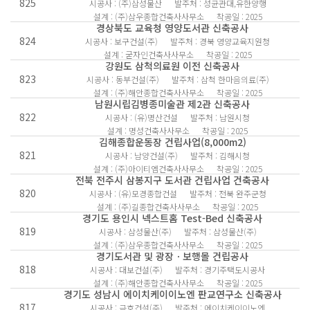
825
시공사 : (주)삼성물산
발주처 : 성균관대,유한양행
설계 : (주)삼우종합건축사사무소
착공일 : 2025
경상북도 교육청 영양도서관 신축공사
824
시공사 : 보구건설(주)
발주처 : 경북 영양교육지원청
설계 : 굳자인건축사사무소
착공일 : 2025
강원도 삼척의료원 이전 신축공사
823
시공사 : 동부건설(주)
발주처 : 삼척 한마음의료(주)
설계 : (주)해안종합건축사사무소
착공일 : 2025
남원시립김병종미술관 제2관 신축공사
822
시공사 : (유)명산건설
발주처 : 남원시청
설계 : 명성건축사사무소
착공일 : 2025
김해종합운동장 건립사업(8,000m2)
821
시공사 : 남양건설(주)
발주처 : 김해시청
설계 : (주)아이티엠건축사사무소
착공일 : 2025
전북 전주시 삼봉지구 도서관 건립사업 건축공사
820
시공사 : (유)모경종합건설
발주처 : 전북 완주군청
설계 : (주)길종합건축사사무소
착공일 : 2025
경기도 용인시 넥스트홈 Test-Bed 신축공사
819
시공사 : 삼성물산(주)
발주처 : 삼성물산(주)
설계 : (주)삼우종합건축사사무소
착공일 : 2025
경기도서관 및 광장ㆍ보행몰 건립공사
818
시공사 : 대보건설(주)
발주처 : 경기주택도시공사
설계 : (주)해안종합건축사사무소
착공일 : 2025
경기도 성남시 에이치케이이노엔 판교연구소 신축공사
817
시공사 : 금호건설(주)
발주처 : 에이치케이이노엔